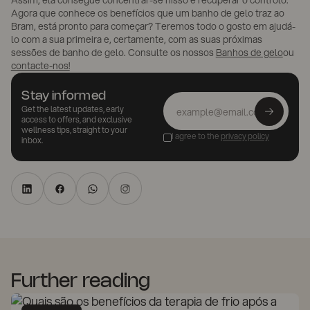
Assim, ela consegue concentrar-se nisso e recuperar o controlo.”
Agora que conhece os benefícios que um banho de gelo traz ao
Bram, está pronto para começar? Teremos todo o gosto em ajudá-
lo com a sua primeira e, certamente, com as suas próximas
sessões de banho de gelo. Consulte os nossos
Banhos de gelo
ou
contacte-nos!
Stay informed
Get the latest updates, early
access to offers, and exclusive
wellness tips, straight to your
I agree to the
privacy policy
inbox.
Further reading