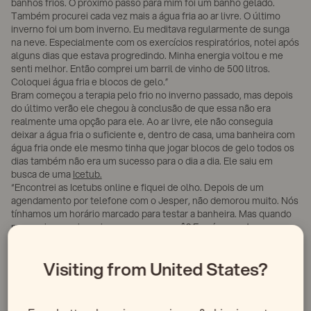
banhos frios. O próximo passo para mim foi um banho gelado.
Também procurei cada vez mais a água fria ao ar livre. O último
inverno foi um bom inverno. Eu meditava regularmente de sunga
na neve. Especialmente com os exercícios respiratórios, notei após
alguns dias que estava progredindo. Minha energia voltou e me
senti melhor. Então comprei um barril de vinho de 500 litros.
Coloquei água fria e blocos de gelo.”
Bram começou a terapia pelo frio no inverno passado, mas depois
do último verão ele chegou à conclusão de que essa não era
realmente uma opção para ele. Ao ar livre, ele não conseguia
deixar a água fria o suficiente e, dentro de casa, uma banheira com
água fria onde ele mesmo tinha que jogar blocos de gelo todos os
dias também não era um sucesso para o dia a dia. Ele saiu em
busca de uma
Icetub.
“Encontrei as Icetubs online e fiquei de olho. Depois de um
agendamento por telefone com o Jesper, não demorou muito. Nós
tínhamos um horário marcado para testar a banheira. Mas quando
marquei, pensei comigo mesmo: por quê? Eu só quero ter essa
banheira. Não apenas por agora, mas pelo resto da minha vida.
Então liguei de volta imediatamente para dizer que já estava
Visiting from United States?
vendida.”
A Icetub está agora na casa de Bram e sua esposa há algumas
semanas. “Ele gosta muito. Ajustar a temperatura é fácil. Minha
esposa também usa com muita regularidade. Passamos dos 50