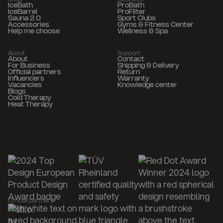
IceBath
ProBath
IceBarrel
ProFilter
Sauna 2.0
Sport Clubs
Accessories
Gyms & Fitness Center
Help me choose
Wellness & Spa
About
Support
About
Contact
For Business
Shipping & Delivery
Official partners
Return
Influencers
Warranty
Vacancies
Knowledge center
Blogs
Cold Therapy
Heat Therapy
Official partners