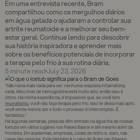
Em uma entrevista recente, Bram
compartilhou como os mergulhos diários
em água gelada o ajudaram a controlar sua
artrite reumatoide e a melhorar seu bem-
estar geral. Continue lendo para descobrir
sua história inspiradora e aprender mais
sobre os benefícios potenciais de incorporar
a terapia pelo frio à sua rotina diária.
5
minute read
July 23, 2026
“Não havia mais nada para ver, nenhuma resposta inflamatória,
nada. Meu nível de hemoglobina está muito alto, então isso é
ótimo. Na minha experiência, é impossível que, se você tem
reumatismo
, você não faça terapia pelo frio. Isso te deixa mais apto,
você sente menos dor e todo o processo é interrompido. É
fantástico."
Há algumas semanas, pessoas têm entrado na água fria de nossas
Icetubs em vários lugares nos Países Baixos e até mesmo além da
fronteira. Em academias, empresas, locais de retiro e, claro, nas
casas das pessoas. Este também é o caso de Bram van Peenen