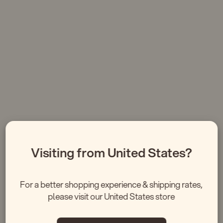
Visiting from United States?
Manutenção fácil da sauna
For a better shopping experience & shipping rates,
com Icetubs
please visit our United States store
Uma sauna deve ser para relaxar, não para manter. É por isso que
concedão a IceSauna com madeira térmica de primeira qualidade e