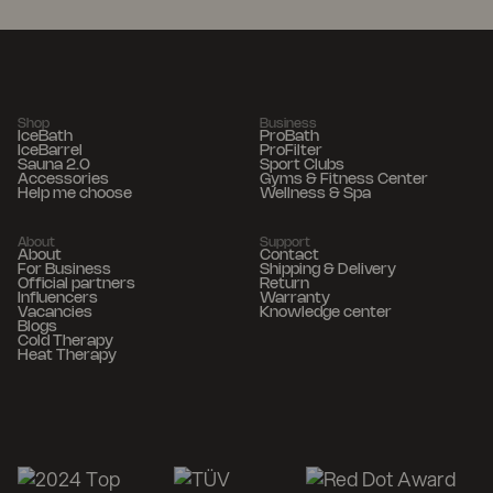
Shop
Business
IceBath
ProBath
IceBarrel
ProFilter
Sauna 2.0
Sport Clubs
Accessories
Gyms & Fitness Center
Help me choose
Wellness & Spa
About
Support
About
Contact
For Business
Shipping & Delivery
Official partners
Return
Influencers
Warranty
Vacancies
Knowledge center
Blogs
Cold Therapy
Heat Therapy