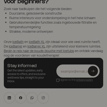
voor beginners?
Zoek naar badkuipen die het volgende bieden:
Duurzame, geïsoleerde constructie
Ruime interieurs voor onderdompeling in het hele lichaam
Gebruiksvriendelijke functies zoals ingebouwde filtratie en
temperatuurregeling
Strakke, moderne ontwerpen
Onze
IceBath
en
IceBath XL
zijn ideaal voor wie veel ruimte heeft.
De
IceBarrel
en
IceBarrel XL
zijn uitstekend voor kleinere ruimtes.
Begin je reis naar de koude douche met Icetubs
en ontdek vandaag
nog de voordelen van koudetherapie!
Stay informed
Get the latest updates, early
access to offers, and exclusive
wellness tips, straight to your
I agree to the
privacy policy
inbox.