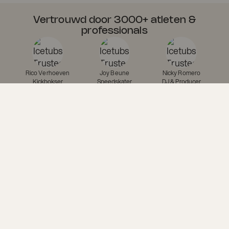
Vertrouwd door 3000+ atleten &
professionals
Rico Verhoeven
Joy Beune
Nicky Romero
Kickbokser
Speedskater
DJ & Producer
Chema Martinez
Manon Angonese
Jan Tournier
Wereld Atletiek
Crossfit atleet
Michelin-sterrenkok
Waarom warmtetherapie meer
is dan alleen “warm worden”
Van eeuwenoude rituelen tot moderne wellness routines, sauna’s