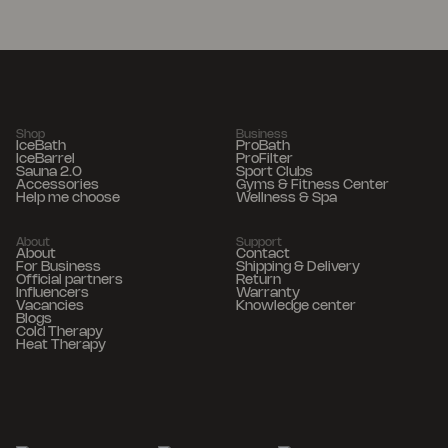
Shop
Business
IceBath
ProBath
IceBarrel
ProFilter
Sauna 2.0
Sport Clubs
Accessories
Gyms & Fitness Center
Help me choose
Wellness & Spa
About
Support
About
Contact
For Business
Shipping & Delivery
Official partners
Return
Influencers
Warranty
Vacancies
Knowledge center
Blogs
Cold Therapy
Heat Therapy