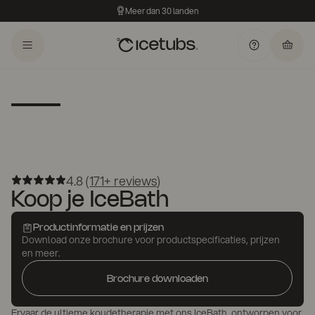
Meer dan 30 landen
4.8 (
171+ reviews
)
Koop je IceBath
Productinformatie en prijzen
Download onze brochure voor productspecificaties, prijzen
en meer.
Brochure downloaden
Ervaar de ultieme koudetherapie met ons IceBath, ontworpen voor