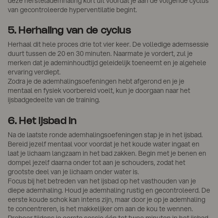
deze herstelademhaling kort uit voordat je aan de volgende cyclus
van gecontroleerde hyperventilatie begint.
5. Herhaling van de cyclus
Herhaal dit hele proces drie tot vier keer. De volledige ademsessie
duurt tussen de 20 en 30 minuten. Naarmate je vordert, zul je
merken dat je ademinhoudtijd geleidelijk toeneemt en je algehele
ervaring verdiept.
Zodra je de ademhalingsoefeningen hebt afgerond en je je
mentaal en fysiek voorbereid voelt, kun je doorgaan naar het
ijsbadgedeelte van de training.
6. Het ijsbad in
Na de laatste ronde ademhalingsoefeningen stap je in het ijsbad.
Bereid jezelf mentaal voor voordat je het koude water ingaat en
laat je lichaam langzaam in het bad zakken. Begin met je benen en
dompel jezelf daarna onder tot aan je schouders, zodat het
grootste deel van je lichaam onder water is.
Focus bij het betreden van het ijsbad op het vasthouden van je
diepe ademhaling. Houd je ademhaling rustig en gecontroleerd. De
eerste koude schok kan intens zijn, maar door je op je ademhaling
te concentreren, is het makkelijker om aan de kou te wennen.
Probeer tijdens je eerste sessie één tot twee minuten in het ijsbad