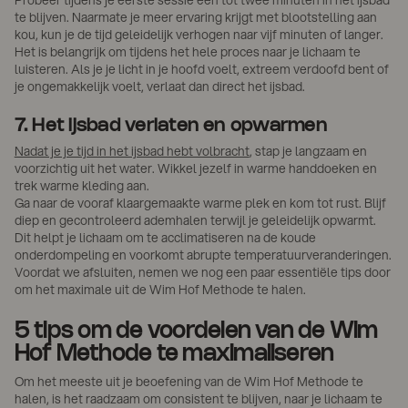
te blijven. Naarmate je meer ervaring krijgt met blootstelling aan
kou, kun je de tijd geleidelijk verhogen naar vijf minuten of langer.
Het is belangrijk om tijdens het hele proces naar je lichaam te
luisteren. Als je je licht in je hoofd voelt, extreem verdoofd bent of
je ongemakkelijk voelt, verlaat dan direct het ijsbad.
7. Het ijsbad verlaten en opwarmen
Nadat je je tijd in het ijsbad hebt volbracht
, stap je langzaam en
voorzichtig uit het water. Wikkel jezelf in warme handdoeken en
trek warme kleding aan.
Ga naar de vooraf klaargemaakte warme plek en kom tot rust. Blijf
diep en gecontroleerd ademhalen terwijl je geleidelijk opwarmt.
Dit helpt je lichaam om te acclimatiseren na de koude
onderdompeling en voorkomt abrupte temperatuurveranderingen.
Voordat we afsluiten, nemen we nog een paar essentiële tips door
om het maximale uit de Wim Hof Methode te halen.
5 tips om de voordelen van de Wim
Hof Methode te maximaliseren
Om het meeste uit je beoefening van de Wim Hof Methode te
halen, is het raadzaam om consistent te blijven, naar je lichaam te