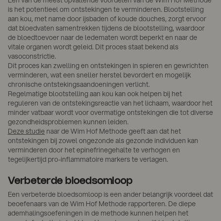
Een van de meest opvallende voordelen van de Wim Hof Methode
is het potentieel om ontstekingen te verminderen. Blootstelling
aan kou, met name door ijsbaden of koude douches, zorgt ervoor
dat bloedvaten samentrekken tijdens de blootstelling, waardoor
de bloedtoevoer naar de ledematen wordt beperkt en naar de
vitale organen wordt geleid. Dit proces staat bekend als
vasoconstrictie.
Dit proces kan zwelling en ontstekingen in spieren en gewrichten
verminderen, wat een sneller herstel bevordert en mogelijk
chronische ontstekingsaandoeningen verlicht.
Regelmatige blootstelling aan kou kan ook helpen bij het
reguleren van de ontstekingsreactie van het lichaam, waardoor het
minder vatbaar wordt voor overmatige ontstekingen die tot diverse
gezondheidsproblemen kunnen leiden.
Deze studie
naar de Wim Hof Methode geeft aan dat het
ontstekingen bij zowel ongezonde als gezonde individuen kan
verminderen door het epinefrinegehalte te verhogen en
tegelijkertijd pro-inflammatoire markers te verlagen.
Verbeterde bloedsomloop
Een verbeterde bloedsomloop is een ander belangrijk voordeel dat
beoefenaars van de Wim Hof Methode rapporteren. De diepe
ademhalingsoefeningen in de methode kunnen helpen het