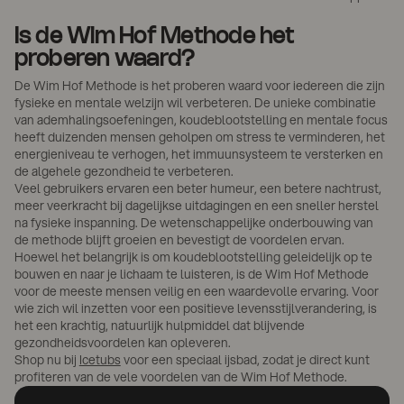
Is de Wim Hof Methode het
proberen waard?
De Wim Hof Methode is het proberen waard voor iedereen die zijn
fysieke en mentale welzijn wil verbeteren. De unieke combinatie
van ademhalingsoefeningen, koudeblootstelling en mentale focus
heeft duizenden mensen geholpen om stress te verminderen, het
energieniveau te verhogen, het immuunsysteem te versterken en
de algehele gezondheid te verbeteren.
Veel gebruikers ervaren een beter humeur, een betere nachtrust,
meer veerkracht bij dagelijkse uitdagingen en een sneller herstel
na fysieke inspanning. De wetenschappelijke onderbouwing van
de methode blijft groeien en bevestigt de voordelen ervan.
Hoewel het belangrijk is om koudeblootstelling geleidelijk op te
bouwen en naar je lichaam te luisteren, is de Wim Hof Methode
voor de meeste mensen veilig en een waardevolle ervaring. Voor
wie zich wil inzetten voor een positieve levensstijlverandering, is
het een krachtig, natuurlijk hulpmiddel dat blijvende
gezondheidsvoordelen kan opleveren.
Shop nu bij
Icetubs
voor een speciaal ijsbad, zodat je direct kunt
profiteren van de vele voordelen van de Wim Hof Methode.