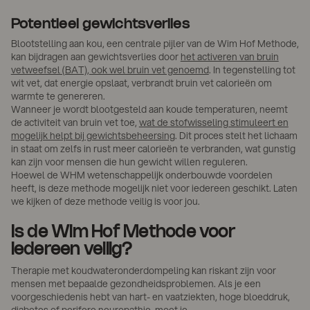
Potentieel gewichtsverlies
Blootstelling aan kou, een centrale pijler van de Wim Hof Methode,
kan bijdragen aan gewichtsverlies door
het activeren van bruin
vetweefsel (BAT), ook wel bruin vet genoemd
. In tegenstelling tot
wit vet, dat energie opslaat, verbrandt bruin vet calorieën om
warmte te genereren.
Wanneer je wordt blootgesteld aan koude temperaturen, neemt
de activiteit van bruin vet toe,
wat de stofwisseling stimuleert en
mogelijk helpt bij gewichtsbeheersing
. Dit proces stelt het lichaam
in staat om zelfs in rust meer calorieën te verbranden, wat gunstig
kan zijn voor mensen die hun gewicht willen reguleren.
Hoewel de WHM wetenschappelijk onderbouwde voordelen
heeft, is deze methode mogelijk niet voor iedereen geschikt. Laten
we kijken of deze methode veilig is voor jou.
Is de Wim Hof Methode voor
iedereen veilig?
Therapie met koudwateronderdompeling kan riskant zijn voor
mensen met bepaalde gezondheidsproblemen. Als je een
voorgeschiedenis hebt van hart- en vaatziekten, hoge bloeddruk,