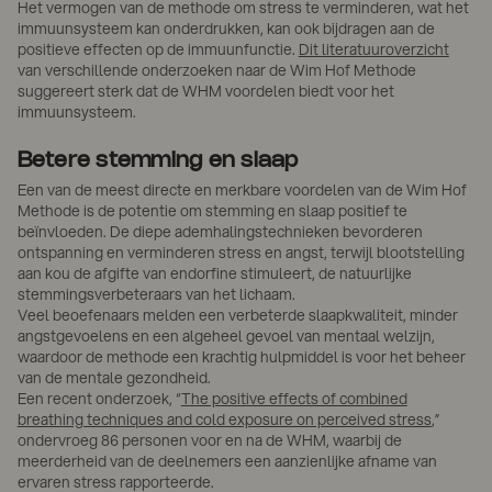
Het vermogen van de methode om stress te verminderen, wat het
immuunsysteem kan onderdrukken, kan ook bijdragen aan de
positieve effecten op de immuunfunctie.
Dit literatuuroverzicht
van verschillende onderzoeken naar de Wim Hof Methode
suggereert sterk dat de WHM voordelen biedt voor het
immuunsysteem.
Betere stemming en slaap
Een van de meest directe en merkbare voordelen van de Wim Hof
Methode is de potentie om stemming en slaap positief te
beïnvloeden. De diepe ademhalingstechnieken bevorderen
ontspanning en verminderen stress en angst, terwijl blootstelling
aan kou de afgifte van endorfine stimuleert, de natuurlijke
stemmingsverbeteraars van het lichaam.
Veel beoefenaars melden een verbeterde slaapkwaliteit, minder
angstgevoelens en een algeheel gevoel van mentaal welzijn,
waardoor de methode een krachtig hulpmiddel is voor het beheer
van de mentale gezondheid.
Een recent onderzoek, “
The positive effects of combined
breathing techniques and cold exposure on perceived stress
,”
ondervroeg 86 personen voor en na de WHM, waarbij de
meerderheid van de deelnemers een aanzienlijke afname van
ervaren stress rapporteerde.