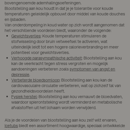
bovengenoemde ademhalingsoefeningen.
Blootstelling aan kou houdt in dat je je tolerantie voor koude
temperaturen geleidelijk opbouwt door middel van koude douches
en ijsbaden.
Van onderdompeling in koud water op zich wordt aangenomen dat
het verschillende voordelen biedt, waaronder de volgende:
Gewichtsverlies
: Koude temperaturen stimuleren de
stofwisseling door bruin vetweefsel te activeren, wat
uiteindelijk leidt tot een hogere calorieverbranding en meer
potentieel voor gewichtsverlies.
Verhoogde parasympathische activiteit
: Blootstelling aan kou
kan de veerkracht tegen stress vergroten en mogelijk
aandoeningen verbeteren zoals
symptomen van angst en
depressie
.
Verbeterde bloedsomloop
: Blootstelling aan kou kan de
cardiovasculaire circulatie verbeteren, wat op zichzelf tal van
gezondheidsvoordelen heeft.
Fysiek herstel
: Blootstelling aan kou vernauwt de bloedvaten,
waardoor spierontsteking wordt verminderd en metabolische
afvalstoffen uit het lichaam worden verwijderd.
Als je de voordelen van blootstelling aan kou zelf wilt ervaren,
Icetubs
biedt een assortiment hoogwaardige, speciaal ontwikkelde