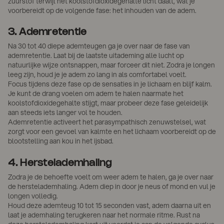
zuurstof terwijl het koolstofdioxidegehalte licht daalt, wat je
voorbereidt op de volgende fase: het inhouden van de adem.
3. Ademretentie
Na 30 tot 40 diepe ademteugen ga je over naar de fase van
ademretentie. Laat bij de laatste uitademing alle lucht op
natuurlijke wijze ontsnappen, maar forceer dit niet. Zodra je longen
leeg zijn, houd je je adem zo lang in als comfortabel voelt.
Focus tijdens deze fase op de sensaties in je lichaam en blijf kalm.
Je kunt de drang voelen om adem te halen naarmate het
koolstofdioxidegehalte stijgt, maar probeer deze fase geleidelijk
aan steeds iets langer vol te houden.
Ademretentie activeert het parasympathisch zenuwstelsel, wat
zorgt voor een gevoel van kalmte en het lichaam voorbereidt op de
blootstelling aan kou in het ijsbad.
4. Herstelademhaling
Zodra je de behoefte voelt om weer adem te halen, ga je over naar
de herstelademhaling. Adem diep in door je neus of mond en vul je
longen volledig.
Houd deze ademteug 10 tot 15 seconden vast, adem daarna uit en
laat je ademhaling terugkeren naar het normale ritme. Rust na