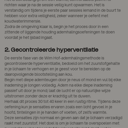
richten waar je na de sessie veilig kunt opwarmen. Het is
verstandig om tijdens je eerste paar sessies iemand in de buurt te
hebben voor extra veiligheid, zeker wanneer je oefent met
koudwaterimmersie.
Zodra de omgeving klaar is, begin je het proces door in een
zittende of liggende houding ademhalingsoefeningen te doen
voordat je het ijsbad ingaat.
2. Gecontroleerde hyperventilatie
De eerste fase van de Wim Hof-ademhalingsmethode is
gecontroleerde hyperventilatie, bedoeld om het zuurstofgehalte
in je lichaam te verhogen en je geest voor te bereiden op de
daaropvolgende blootstelling aan kou.
Begin met diepe ademteugen door je neus of mond en vul bij elke
inademing je longen volledig. Adem na elke diepe inademing
passief uit door je mond; laat de lucht er op natuurlijke wijze
uitstromen zonder deze er krachtig uit te duwen.
Herhaal dit proces 30 tot 40 keer in een rustig ritme. Tijdens deze
oefening kun je sensaties ervaren zoals een licht gevoel in je
hoofd, tintelingen in je handen of voeten, of zelfs warmte.
Deze sensaties zijn normaal en geven aan dat je lichaam verzadigd
raakt met zuurstof. Het doel is om je lichaam te overspoelen met