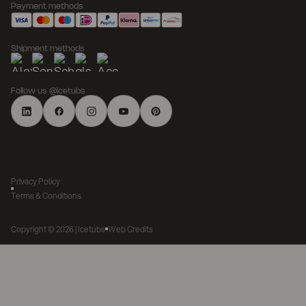
Payment methods
Shipment methods
Follow us @icetubs
Privacy Policy
Terms & Conditions
Copyright ©
2026
| Icetubs
Web Credits