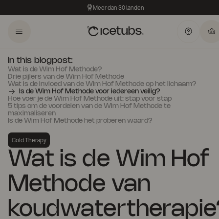
Meer dan 30 landen
In this blogpost:
Wat is de Wim Hof Methode?
‍Drie pijlers van de Wim Hof Methode
Wat is de invloed van de Wim Hof Methode op het lichaam?
Is de Wim Hof Methode voor iedereen veilig?
Hoe voer je de Wim Hof Methode uit: stap voor stap
5 tips om de voordelen van de Wim Hof Methode te
maximaliseren
Is de Wim Hof Methode het proberen waard?
Cold Therapy
Wat is de Wim Hof
Methode van
koudwatertherapie