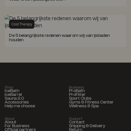
Cold Therapy
De 5 belangrijkste redenen waarom wij van ijsbaden
houden
Shop
Business
IceBath
ProBath
IceBarrel
ProFilter
Sauna 2.0
Sport Clubs
Accessories
Gyms & Fitness Center
Help me choose
Wellness & Spa
About
Support
About
Contact
For Business
Shipping & Delivery
Official partners
Return