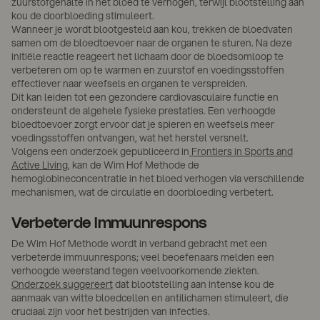
zuurstofgehalte in het bloed te verhogen, terwijl blootstelling aan
kou de doorbloeding stimuleert.
Wanneer je wordt blootgesteld aan kou, trekken de bloedvaten
samen om de bloedtoevoer naar de organen te sturen. Na deze
initiële reactie reageert het lichaam door de bloedsomloop te
verbeteren om op te warmen en zuurstof en voedingsstoffen
effectiever naar weefsels en organen te verspreiden.
Dit kan leiden tot een gezondere cardiovasculaire functie en
ondersteunt de algehele fysieke prestaties. Een verhoogde
bloedtoevoer zorgt ervoor dat je spieren en weefsels meer
voedingsstoffen ontvangen, wat het herstel versnelt.
Volgens een onderzoek gepubliceerd in
Frontiers in Sports and
Active Living
, kan de Wim Hof Methode de
hemoglobineconcentratie in het bloed verhogen via verschillende
mechanismen, wat de circulatie en doorbloeding verbetert.
Verbeterde immuunrespons
De Wim Hof Methode wordt in verband gebracht met een
verbeterde immuunrespons; veel beoefenaars melden een
verhoogde weerstand tegen veelvoorkomende ziekten.
Onderzoek suggereert
dat blootstelling aan intense kou de
aanmaak van witte bloedcellen en antilichamen stimuleert, die
cruciaal zijn voor het bestrijden van infecties.