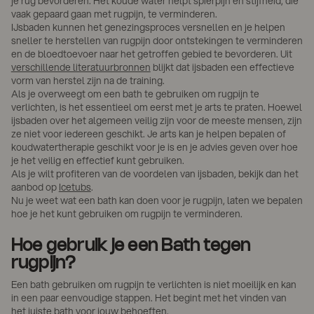
je rug bevorderen. Het koude water helpt spierpijn en stijfheid, die
vaak gepaard gaan met rugpijn, te verminderen.
IJsbaden kunnen het genezingsproces versnellen en je helpen
sneller te herstellen van rugpijn door ontstekingen te verminderen
en de bloedtoevoer naar het getroffen gebied te bevorderen. Uit
verschillende literatuurbronnen
blijkt dat ijsbaden een effectieve
vorm van herstel zijn na de training.
Als je overweegt om een bath te gebruiken om rugpijn te
verlichten, is het essentieel om eerst met je arts te praten. Hoewel
ijsbaden over het algemeen veilig zijn voor de meeste mensen, zijn
ze niet voor iedereen geschikt. Je arts kan je helpen bepalen of
koudwatertherapie geschikt voor je is en je advies geven over hoe
je het veilig en effectief kunt gebruiken.
Als je wilt profiteren van de voordelen van ijsbaden, bekijk dan het
aanbod op
Icetubs
.
Nu je weet wat een bath kan doen voor je rugpijn, laten we bepalen
hoe je het kunt gebruiken om rugpijn te verminderen.
Hoe gebruik je een Bath tegen
rugpijn?
Een bath gebruiken om rugpijn te verlichten is niet moeilijk en kan
in een paar eenvoudige stappen. Het begint met het vinden van
het juiste bath voor jouw behoeften.