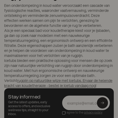
Een onderdompeling in koud water veroorzaakt een cascade van
fysiologische reacties, waaronder vaatvernauwing, verminderde
ontsteking en verminderde zenuwimpulsoverdracht. Deze
effecten werken samen om pijn te verlichten, genezing te
bevorderen en de algehele functie van je rug te verbeteren.
Als je een speciaal bad voor koudetherapie kiest voor je ijsbaden,
ga dan op zoek naar modellen met een nauwkeurige
temperatuurregeling, een ergonomisch ontwerp en een efficiënte
filtratie. Deze eigenschappen zullen je bath aanzienlijk verbeteren
en je helpen de voordelen van onderdompeling in koud water te
maximaliseren voor het verlichten van je rugpijn.
Icetubs bieden een praktische oplossing voor mensen die op zoek
zijn naar natuurlijke verlichting van rugpijn door onderdompeling in
koud water. Met hun ergonomische ontwerp en nauwkeurige
temperatuurregeling zorgen ze voor een optimale bath .
‍Verlicht
rugpijn op natuurlijke wijze met Icetubs. Ervaar de helende
kracht van koudetherapie - bestel je Icetub vandaag nog!
Stay informed
Get the latest updates, early
access to offers, and exclusive
wellness tips, straight to your
I agree to the
privacy policy
inbox.