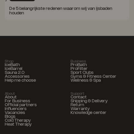
De 5 belangrijkste redenen waarom wij van ijsbaden
houden
Shop
Business
IceBath
ProBath
IceBarrel
ProFilter
Sauna 2.0
Sport Clubs
Accessories
Gyms & Fitness Center
Help me choose
Wellness & Spa
About
Support
About
Contact
For Business
Shipping & Delivery
Official partners
Return
Influencers
Warranty
Vacancies
Knowledge center
Blogs
Cold Therapy
Heat Therapy