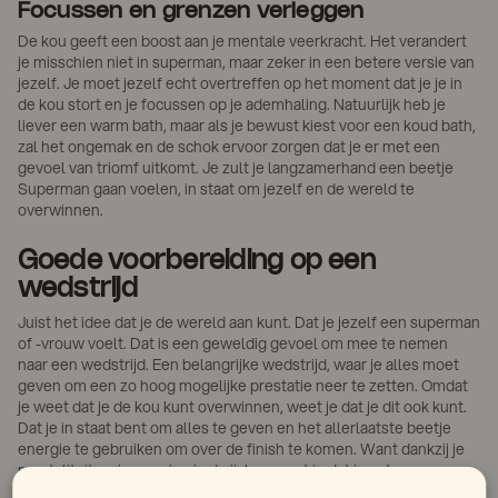
Focussen en grenzen verleggen
De kou geeft een boost aan je mentale veerkracht. Het verandert
je misschien niet in superman, maar zeker in een betere versie van
jezelf. Je moet jezelf echt overtreffen op het moment dat je je in
de kou stort en je focussen op je ademhaling. Natuurlijk heb je
liever een warm bath, maar als je bewust kiest voor een koud bath,
zal het ongemak en de schok ervoor zorgen dat je er met een
gevoel van triomf uitkomt. Je zult je langzamerhand een beetje
Superman gaan voelen, in staat om jezelf en de wereld te
overwinnen.
Goede voorbereiding op een
wedstrijd
Juist het idee dat je de wereld aan kunt. Dat je jezelf een superman
of -vrouw voelt. Dat is een geweldig gevoel om mee te nemen
naar een wedstrijd. Een belangrijke wedstrijd, waar je alles moet
geven om een zo hoog mogelijke prestatie neer te zetten. Omdat
je weet dat je de kou kunt overwinnen, weet je dat je dit ook kunt.
Dat je in staat bent om alles te geven en het allerlaatste beetje
energie te gebruiken om over de finish te komen. Want dankzij je
mentaliteit en je ervaring in de ijskou weet je dat je extremen
aankunt.