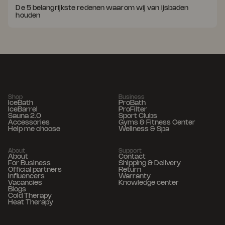
De 5 belangrijkste redenen waarom wij van ijsbaden
houden
Shop
Business
IceBath
ProBath
IceBarrel
ProFilter
Sauna 2.0
Sport Clubs
Accessories
Gyms & Fitness Center
Help me choose
Wellness & Spa
About
Support
About
Contact
For Business
Shipping & Delivery
Official partners
Return
Influencers
Warranty
Vacancies
Knowledge center
Blogs
Cold Therapy
Heat Therapy