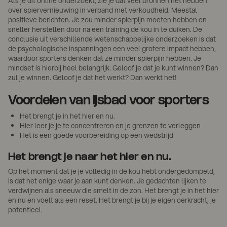
Als je dit online onderzoekt, zie je dat veel bronnen het hebben
over spiervernieuwing in verband met verkoudheid. Meestal
positieve berichten. Je zou minder spierpijn moeten hebben en
sneller herstellen door na een training de kou in te duiken. De
conclusie uit verschillende wetenschappelijke onderzoeken is dat
de psychologische inspanningen een veel grotere impact hebben,
waardoor sporters denken dat ze minder spierpijn hebben. Je
mindset is hierbij heel belangrijk. Geloof je dat je kunt winnen? Dan
zul je winnen. Geloof je dat het werkt? Dan werkt het!
Voordelen van ijsbad voor sporters
Het brengt je in het hier en nu.
Hier leer je je te concentreren en je grenzen te verleggen
Het is een goede voorbereiding op een wedstrijd
Het brengt je naar het hier en nu.
Op het moment dat je je volledig in de kou hebt ondergedompeld,
is dat het enige waar je aan kunt denken. Je gedachten lijken te
verdwijnen als sneeuw die smelt in de zon. Het brengt je in het hier
en nu en voelt als een reset. Het brengt je bij je eigen oerkracht, je
potentieel.