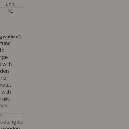
XL
g wählen
ppe