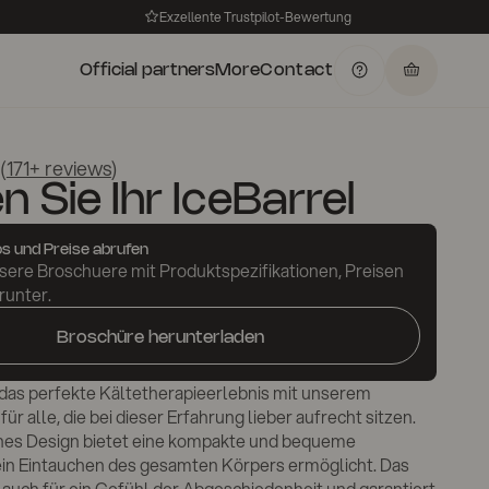
Exzellente Trustpilot-Bewertung
Official partners
More
Contact
(
171+ reviews
)
n Sie Ihr IceBarrel
os und Preise abrufen
sere Broschuere mit Produktspezifikationen, Preisen
runter.
Broschüre herunterladen
das perfekte Kältetherapieerlebnis mit unserem
 für alle, die bei dieser Erfahrung lieber aufrecht sitzen.
ches Design bietet eine kompakte und bequeme
ein Eintauchen des gesamten Körpers ermöglicht. Das