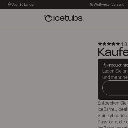
Über 30 Länder
Weltweiter Versand
4.8 
Kaufe
Produktinf
Laden Sie un
und mehr he
Entdecken Sie 
IceBarrel, ideal
Sein zylindris
Passform, die 