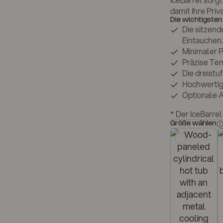
IceBarrel sorg
damit Ihre Priv
Die wichtigsten
Die sitzend
Eintauchen.
Minimaler P
Präzise Tem
Die dreistu
Hochwertige
Optionale 
* Der IceBarrel
Größe wählen