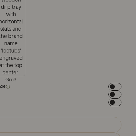
Groß
ade