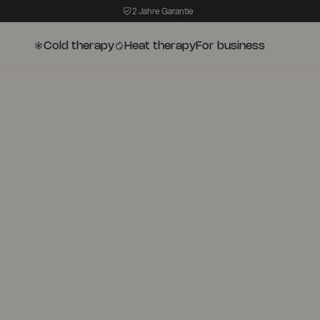
2 Jahre Garantie
Cold therapy
Heat therapy
For business