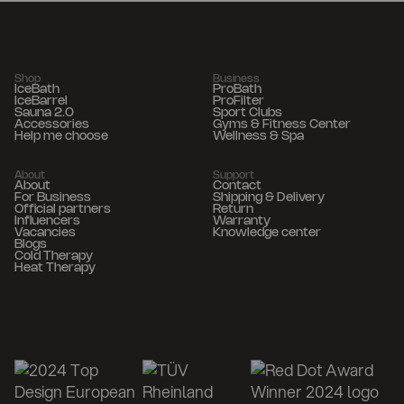
Shop
Business
IceBath
ProBath
IceBarrel
ProFilter
Sauna 2.0
Sport Clubs
Accessories
Gyms & Fitness Center
Help me choose
Wellness & Spa
About
Support
About
Contact
For Business
Shipping & Delivery
Official partners
Return
Influencers
Warranty
Vacancies
Knowledge center
Blogs
Cold Therapy
Heat Therapy