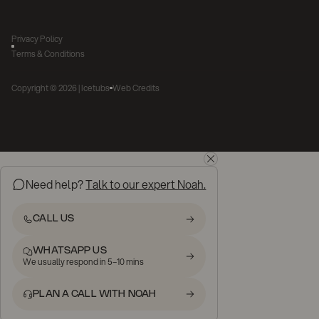
Privacy Policy
Terms & Conditions
Copyright ©
2026
| Icetubs
Web Credits
Need help?
Talk to our expert Noah.
CALL US
WHATSAPP US
We usually respond in 5–10 mins
PLAN A CALL WITH NOAH