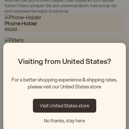
Möchten Sie sich in Ihrem IceBath oder IceBarrel noch wohler
fühlen? Dann schauen Sie sich unsere anderen Add-ons an für
eind verbessertes Kälte-Erlebnis an.
Phone Holder
€0,00
JETZT KAUFEN
Filterset
€0,00
Visiting from United States?
JETZT KAUFEN
Drip Tray
€0,00
For a better shopping experience & shipping rates,
please visit our United States store
JETZT KAUFEN
Visit United States store
FAQs über AquaFinesse
No thanks, stay here
Ist AquaFinesse Cleanser sicher?