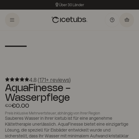
Über 30 Länder
4.8 (
171+ reviews
)
AquaFinesse -
Wasserpflege
€0.00
€0
Preis inklusive Mehrwertsteuer, abhängig von Ihrer Region
Sauberes Wasser in Ihrer Icetub ist für eine angenehme
Kältetherapie unerlässlich. AquaFinesse bietet eine einzigartige
Lösung, die speziell für Eisbäder entwickelt wurde und
sicherstellt, dass Ihr Wasser mit minimalem Aufwand kristallklar