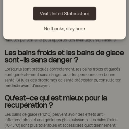
à long terme.
Visit United States store
Combien de temps dois-tu rester
dans un bain de glace ?
No thanks, stay here
Pour les débutants, vise 1 à 3 minutes. Avec une tolérance
améliorée, tu peux passer à 10-15 minutes. Un total de 10-20
minutes par semaine peut apporter des avantages significatifs.
Les bains froids et les bains de glace
sont-ils sans danger ?
Lorsqu'ils sont pratiqués correctement, les bains froids et glacés
sont généralement sans danger pour les personnes en bonne
santé. Si tu as des problèmes de santé préexistants, consulte ton
médecin avant d'essayer.
Qu'est-ce qui est mieux pour la
récupération ?
Les bains de glace (1-12°C) peuvent avoir des effets anti-
inflammatoires et analgésiques plus puissants. Les bains froids
(10-15°C) sont plus tolérables et accessibles quotidiennement.