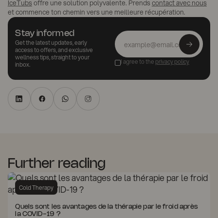
IceTubs
offre une solution polyvalente. Prends
contact avec nous
et commence ton chemin vers une meilleure récupération.
Stay informed
Get the latest updates, early
access to offers, and exclusive
wellness tips, straight to your
I agree to the
privacy policy
inbox.
Further reading
Cold Therapy
Quels sont les avantages de la thérapie par le froid après
la COVID-19 ?