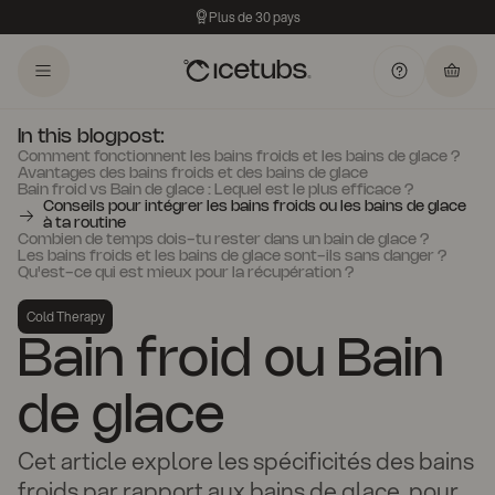
Plus de 30 pays
In this blogpost:
Comment fonctionnent les bains froids et les bains de glace ?
Avantages des bains froids et des bains de glace
Bain froid vs Bain de glace : Lequel est le plus efficace ?
Conseils pour intégrer les bains froids ou les bains de glace
à ta routine
Combien de temps dois-tu rester dans un bain de glace ?
Les bains froids et les bains de glace sont-ils sans danger ?
Qu'est-ce qui est mieux pour la récupération ?
Cold Therapy
Bain froid ou Bain
de glace
Cet article explore les spécificités des bains
froids par rapport aux bains de glace, pour