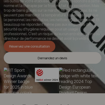
les outils de votre établissement doivent répondre à cette
norme et la thérapie par le froid ne fait pas exception. Mais
trop de bains glacés sur le marché ne suffisent pas. Ils ne
peuvent pas maintenir la température. Ils nécessitent que
le personnel les réinitialise, les nettoie et les remplisse. Et
beaucoup ne répondent même pas aux exigences de
sécurité ou d'hygiène requises pour un usage
professionnel. C'est un risque qu'aucun entraîneur, kiné ou
directeur de performance ne devrait avoir à prendre.
Réservez une consultation
Réservez une consultation
Demandez un devis