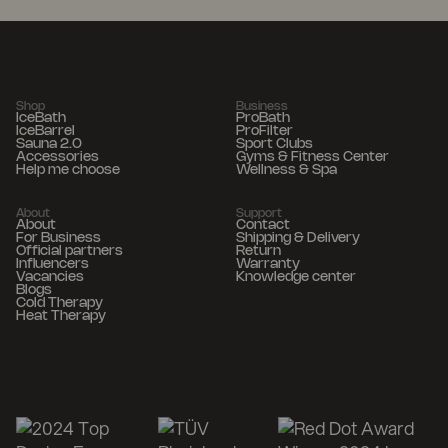
Shop
Business
IceBath
ProBath
IceBarrel
ProFilter
Sauna 2.0
Sport Clubs
Accessories
Gyms & Fitness Center
Help me choose
Wellness & Spa
About
Support
About
Contact
For Business
Shipping & Delivery
Official partners
Return
Influencers
Warranty
Vacancies
Knowledge center
Blogs
Cold Therapy
Heat Therapy