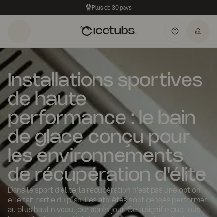
Plus de 30 pays
Installations sportives
de haute
performance : le bain
de glace conçu pour
les environnements
de récupération d'élite
Dans le sport d'élite, la récupération n'est pas une option,
elle fait partie du plan. Les athlètes sont censés performer
au plus haut niveau, jour après jour. Cela signifie que tous